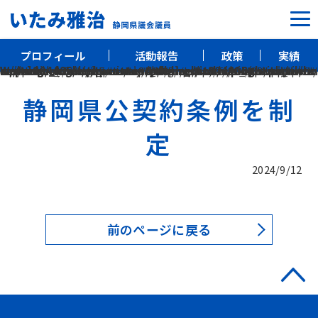
プロフィール
活動報告
政策
実績
プロフィール
Warning
: include(/home/xs804405/m-itami.com/public_html/wp-content/themes/itami/ic_htitle.php): Failed to open stream: No such file or directory in
/home/xs804405/m-itami.com/public_html/wp-content/themes/itami/single.php
on line
Warning
: include(): Failed opening '/home/xs804405/m-itami.com/public_html/wp-content/themes/itami/ic_htitle.php' for inclusion (include_path='.:/opt/php-8.1.34/data/pear') in
/home/xs804405/m-itami.com/public_html/wp-content/themes/itami/single.php
4
on line
4
活動報告
静岡県公契約条例を制
政策
定
実績
2024/9/12
前のページに戻る
静岡県議会議員
いたみ雅治事務所