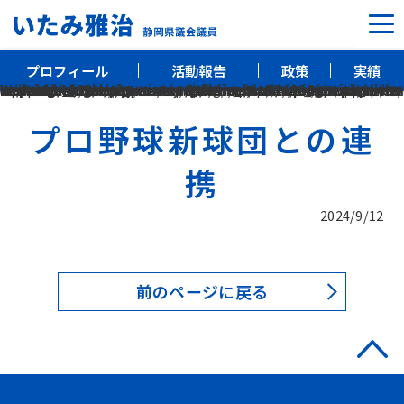
プロフィール
活動報告
政策
実績
プロフィール
Warning
: include(/home/xs804405/m-itami.com/public_html/wp-content/themes/itami/ic_htitle.php): Failed to open stream: No such file or directory in
/home/xs804405/m-itami.com/public_html/wp-content/themes/itami/single.php
on line
Warning
: include(): Failed opening '/home/xs804405/m-itami.com/public_html/wp-content/themes/itami/ic_htitle.php' for inclusion (include_path='.:/opt/php-8.1.34/data/pear') in
/home/xs804405/m-itami.com/public_html/wp-content/themes/itami/single.php
4
on line
4
活動報告
プロ野球新球団との連
政策
携
実績
2024/9/12
前のページに戻る
静岡県議会議員
いたみ雅治事務所