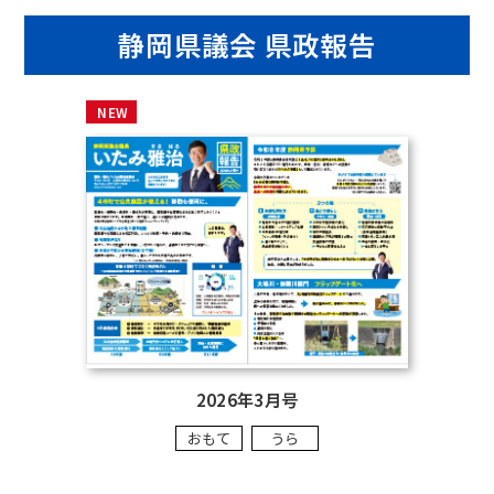
〒411-0035 三島市大宮町3-14-15
静岡県議会 県政報告
TEL & FAX 055-975-7896
https://m-itami.com
NEW
©伊丹雅治 All Rights Reserved.
2026年3月号
おもて
うら