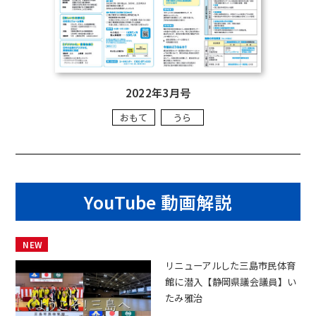
2022年3月号
おもて
うら
YouTube 動画解説
NEW
リニューアルした三島市民体育
館に潜入【静岡県議会議員】い
たみ雅治