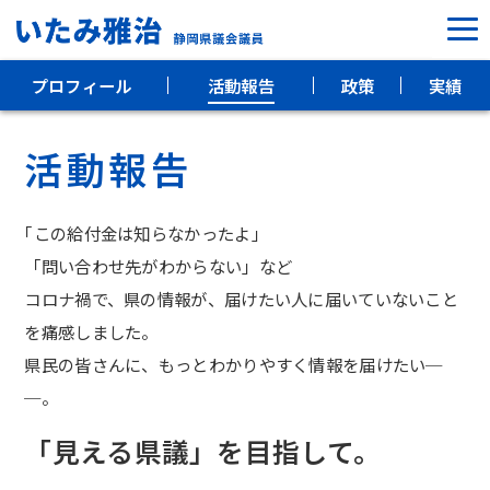
プロフィール
活動報告
政策
実績
プロフィール
活動報告
活動報告
政策
｢この給付金は知らなかったよ」
実績
「問い合わせ先がわからない」など
コロナ禍で、県の情報が、届けたい人に届いていないこと
を痛感しました。
県民の皆さんに、もっとわかりやすく情報を届けたい─
─。
静岡県議会議員
「見える県議」を目指して。
いたみ雅治事務所